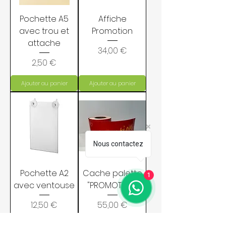
Pochette A5
Affiche
avec trou et
Promotion
attache
Prix
34,00 €
Prix
2,50 €
Ajouter au panier
Ajouter au panier
Nous contactez
Pochette A2
Cache palette
1
avec ventouse
"PROMOTION"
Prix
Prix
12,50 €
55,00 €
Ajouter au panier
Ajouter au panier