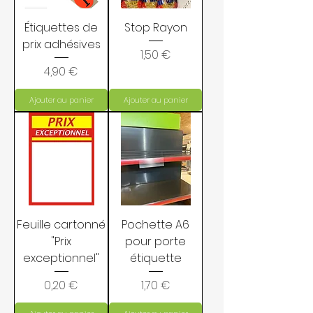
Étiquettes de
Stop Rayon
prix adhésives
Prix
1,50 €
Prix
4,90 €
Ajouter au panier
Ajouter au panier
Feuille cartonné
Pochette A6
"Prix
pour porte
exceptionnel"
étiquette
Prix
Prix
0,20 €
1,70 €