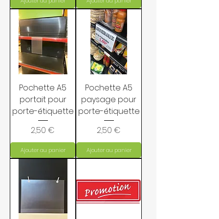
Ajouter au panier
Ajouter au panier
Pochette A5
Pochette A5
portait pour
paysage pour
porte-étiquette
porte-étiquette
Prix
Prix
2,50 €
2,50 €
Ajouter au panier
Ajouter au panier