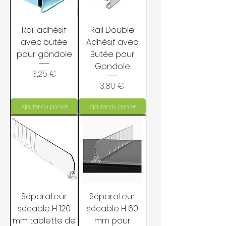
Rail adhésif
Rail Double
avec butée
Adhésif avec
pour gondole
Butée pour
Gondole
Prix
3,25 €
Prix
3,80 €
Ajouter au panier
Ajouter au panier
Séparateur
Séparateur
sécable H 120
sécable H 60
mm tablette de
mm pour