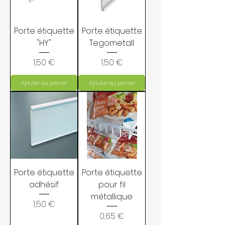
Porte étiquette
Porte étiquette
"HY"
Tegometall
Prix
Prix
1,50 €
1,50 €
Ajouter au panier
Ajouter au panier
Porte étiquette
Porte étiquette
adhésif
pour fil
métallique
Prix
1,50 €
Prix
0,65 €