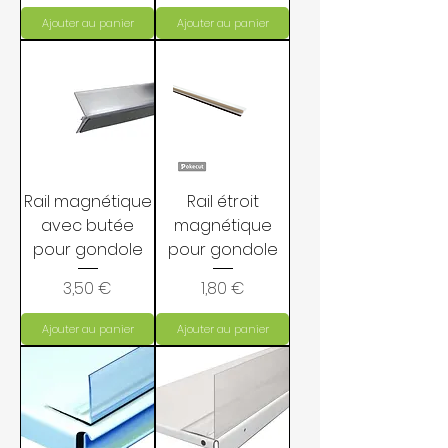
Ajouter au panier
Ajouter au panier
Rail magnétique
Rail étroit
avec butée
magnétique
pour gondole
pour gondole
Prix
Prix
3,50 €
1,80 €
Ajouter au panier
Ajouter au panier