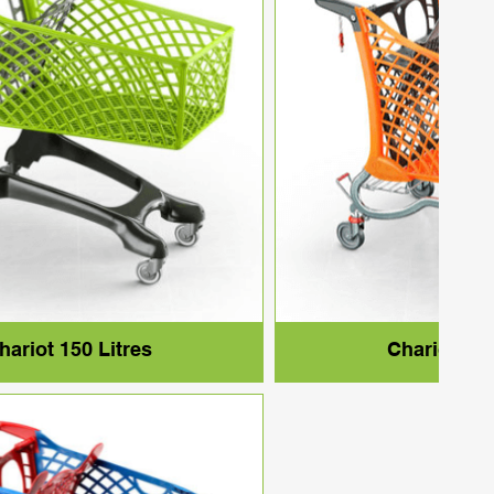
hariot 150 Litres
Chariot 180