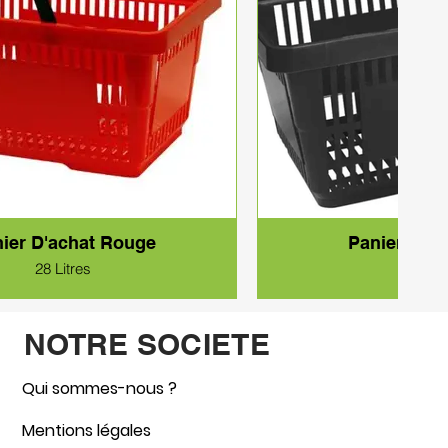
ier D'achat Rouge
Panier D'ac
28 Litres
28 Litr
NOTRE SOCIETE
Qui sommes-nous ?
Mentions légales