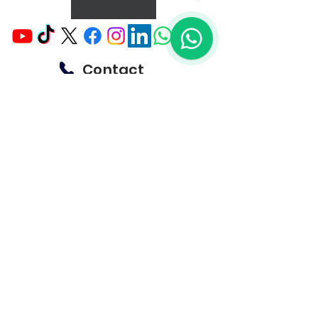
pour les magasins, elle est
1
idéale pour annoncer des
promotions et attirer les
clients avec un message clair
Contact
et impactant.
02.34.69.57.8
0
06.28.34.12.5
5
E-Mail
sympa.france@hotmail.
fr
Adresse
2 Impasse JAMES
WATT,
28500 VERNOUILLET