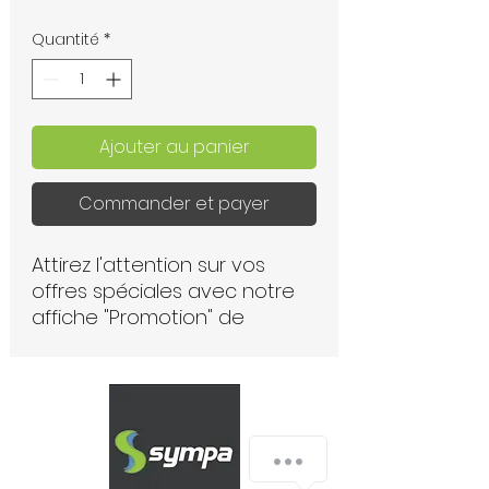
Quantité
*
Ajouter au panier
Commander et payer
Attirez l'attention sur vos
offres spéciales avec notre
affiche "Promotion" de
920x300 mm. Équipée d'un
support magnétique, cette
affiche se fixe facilement sur
toutes les surfaces
métalliques, garantissant une
Nous contactez
visibilité optimale. Parfaite